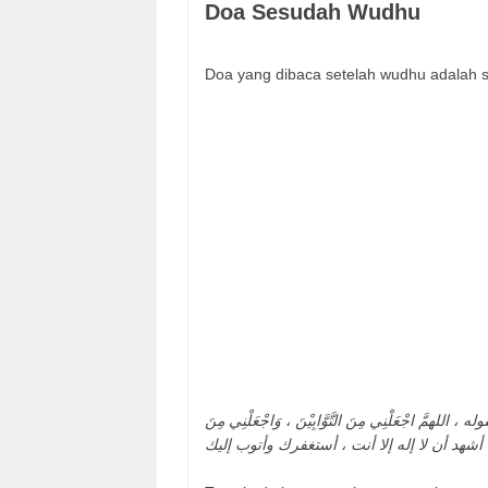
Doa Sesudah Wudhu
Doa yang dibaca setelah wudhu adalah s
 اجْعَلْنِي مِنَ التَّوَّابِيْنَ ، وَاجْعَلْنِي مِنَ
ِحَمْدِك ، أشهد أن لا إله إلا أنت ، أستغفرك وأتوب إليك