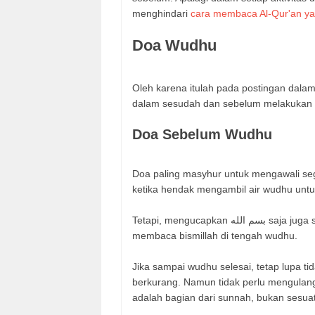
menghindari
cara membaca Al-Qur'an ya
Doa Wudhu
Oleh karena itulah pada postingan dalam 
dalam sesudah dan sebelum melakukan Wu
Doa Sebelum Wudhu
Doa paling masyhur untuk mengawali seg
Tetapi, mengucapkan بسم الله saja juga sudah mencukupi. Lalu bagaimana jika Anda lupa? Anda bisa
membaca bismillah di tengah wudhu.
Jika sampai wudhu selesai, tetap lupa t
berkurang. Namun tidak perlu mengulan
adalah bagian dari sunnah, bukan sesua