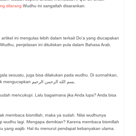
ng dilarang
Wudhu ini sangatlah disarankan.
artikel ini mengulas lebih dalam terkait Do'a yang diucapakan
dhu, penjelasan ini dituliskan pula dalam Bahasa Arab.
ala sesuatu, juga bisa dilakukan pada wudhu. Di sunnahkan,
ketika hendak mengambil air wudhu untuk mengucapkan بسم الله الرحمن الرحيم.
idak membaca bismillah, maka ya sudah. Nilai wudhunya
gi wudhu lagi. Mengapa demikian? Karena membaca bismillah
tu yang wajib. Hal itu menurut pendapat kebanyakan ulama.