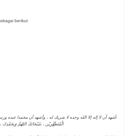
ebagai berikut:
أ
شهد أن لا إله إلا الله وحده لا شريك له ، وأشهد أن محمدا عبده ورسوله ، اللهمَّ
الْمُتَطَهِّرِيْن ، سُبْحَانَكَ اللهُمَّ وَب