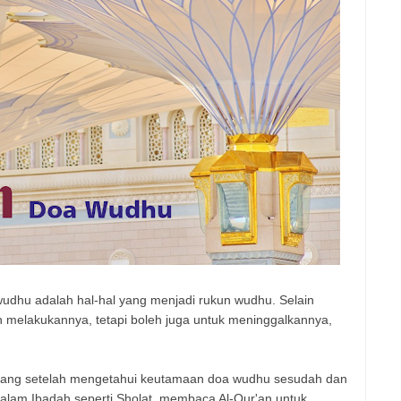
 wudhu adalah hal-hal yang menjadi rukun wudhu. Selain
h melakukannya, tetapi boleh juga untuk meninggalkannya,
ayang setelah mengetahui keutamaan doa wudhu sesudah dan
 dalam Ibadah seperti Sholat, membaca Al-Qur'an untuk