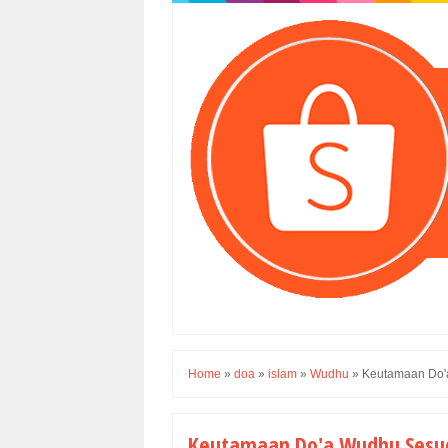
Home
»
doa
»
islam
»
Wudhu
»
Keutamaan Do'
Keutamaan Do'a Wudhu Sesu