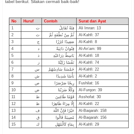
tabel berikut. Silakan cermati baik-baik!
No
Huruf
Contoh
Surat dan Ayat
1
ت
فِئَةٌ تُقَاتِلُ
Ali Imran: 13
2
ث
ثُمَّ مِنْ نُطْفَةٍ ثُمَّ
Al-Kahfi: 37
3
ج
صَعِيدًا جُرُزًا
Al-Kahfi: 8
4
د
قِنْوَانٌ دَانِيَةٌ
Al-An’am: 99
5
ذ
بَاسِطٌ ذِرَاعَيْهِ
Al-Kahfi: 18
6
ز
نَفْسًا زَكِيَّةً
Al-Kahfi: 74
7
س
خَمْسَةٌ سَادِسُهُمْ
Al-Kahfi: 22
8
ش
بَأْسًا شَدِيدًا
Al-Kahfi: 2
9
ص
رِيحًا صَرْصَرًا
Fushilat: 16
10
ض
وَكُلًّا ضَرَبْنَا
Al-Furqon: 39
11
ط
قَوْمًا طَاغِينَ
Asshofat: 30
12
ظ
إِلَّا مِرَاءً ظَاهِرًا
Al-Kahfi: 22
13
ف
خَيْرًا فَإِنَّ اللَّهَ
Al-Baqarah: 158
14
ق
مُصِيبَةٌ قَالُوا
Al-Baqarah: 156
15
ك
بِمَاءٍ كَالْمُهْلِ
Al-Kahfi: 29