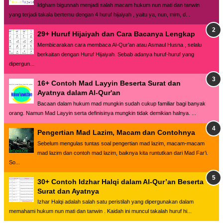
Idgham bigunnah menjadi salah macam hukum nun mati dan tanwin
yang terjadi takala bertemu dengan 4 huruf hijaiyah , yaitu ya, nun, mim, d...
29+ Huruf Hijaiyah dan Cara Bacanya Lengkap
Membicarakan cara membaca Al-Qur’an atau Asmaul Husna , selalu
berkaitan dengan Huruf Hijaiyah. Sebab adanya huruf-huruf yang
dipergun...
16+ Contoh Mad Layyin Beserta Surat dan
Ayatnya dalam Al-Qur'an
Bacaan dalam hukum mad mungkin sudah cukup familiar bagi banyak
orang. Namun Mad Layyin serta definisinya mungkin tidak demikian halnya. ...
Pengertian Mad Lazim, Macam dan Contohnya
Sebelum mengulas tuntas soal pengertian mad lazim, macam-macam
mad lazim dan contoh mad lazim, baiknya kita runtutkan dari Mad Far’i.
So...
30+ Contoh Idzhar Halqi dalam Al-Qur’an Beserta
Surat dan Ayatnya
Izhar Halqi adalah salah satu peristilah yang dipergunakan dalam
memahami hukum nun mati dan tanwin . Kaidah ini muncul takalah huruf hi...