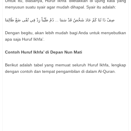
Untuk itu, biasanya, Huruf Ikhfa’ diletakkan di ujung kata yang
menyusun suatu syair agar mudah dihapal. Syair itu adalah:
صِفْ ذَا ثَنَا كَمْ جَادَ شَخْصٌ قَدْ سَمَا ... دُمْ طَيِّباً زِدْ فِي تُقًى ضَعْ ظَالِمَا
Dengan begitu, akan lebih mudah bagi Anda untuk menyebutkan
apa saja Huruf Ikhfa’.
Contoh Huruf Ikhfa’ di Depan Nun Mati
Berikut adalah tabel yang memuat seluruh Huruf Ikhfa, lengkap
dengan contoh dan tempat pengambilan di dalam Al-Quran.