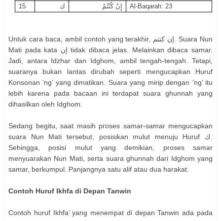
15
ك
إِنْ كُنْتُمْ
Al-Baqarah: 23
Untuk cara baca, ambil contoh yang terakhir, إن كنتم. Suara Nun
Mati pada kata إن tidak dibaca jelas. Melainkan dibaca samar.
Jadi, antara Idzhar dan Idghom, ambil tengah-tengah. Tetapi,
suaranya bukan lantas dirubah seperti mengucapkan Huruf
Konsonan ‘ng’ yang dimatikan. Suara yang mirip dengan ‘ng’ itu
lebih karena pada bacaan ini terdapat suara ghunnah yang
dihasilkan oleh Idghom.
Sedang begitu, saat masih proses samar-samar mengucapkan
suara Nun Mati tersebut, posisikan mulut menuju Huruf ك.
Sehingga, posisi mulut yang demikian, proses samar
menyuarakan Nun Mati, serta suara ghunnah dari Idghom yang
samar, berkumpul. Panjangnya satu alif atau dua harakat.
Contoh Huruf Ikhfa di Depan Tanwin
Contoh huruf Ikhfa’ yang menempat di depan Tanwin ada pada