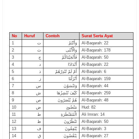
No
Huruf
Contoh
Surat Serta Ayat
1
ت
وَأَنْتُمْ
Al-Baqarah: 22
2
ث
وَالْأُنْثَى
Al-Baqarah: 178
3
ج
فَأَنْجَيْنَاكُمْ
Al-Baqarah: 50
4
د
أَنْدَادًا
Al-Baqarah: 22
5
ذ
أَمْ لَمْ تُنْذِرْهُمْ
Al-Baqarah: 6
6
ز
أَنْزَلْنَا
Al-Baqarah: 159
7
س
وَتَنْسَوْنَ
Al-Baqarah: 44
8
ش
كَيْفَ نُنْشِزُهَا
Al-Baqarah: 259
9
ص
هُمْ يُنْصَرُونَ
Al-Baqarah: 48
10
ض
مَنْضُودٍ
Hud: 82
11
ط
الْمُقَنْطَرَةِ
Ali Imran: 14
12
ظ
تَنْظُرُونَ
Al-Baqarah: 50
13
ف
يُنْفِقُونَ
Al-Baqarah: 3
14
ق
يَنْقُضُونَ
Al-Baqarah: 27