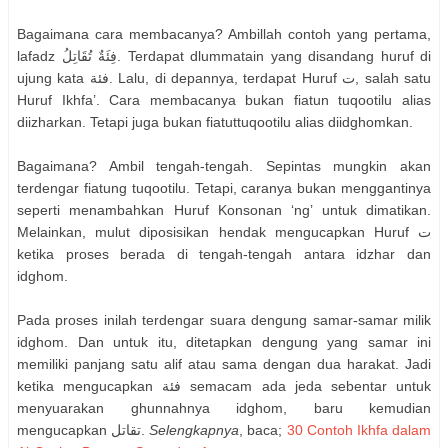
Bagaimana cara membacanya? Ambillah contoh yang pertama,
lafadz فِئَةٌ تُقَاتِلُ. Terdapat dlummatain yang disandang huruf di
ujung kata فئة. Lalu, di depannya, terdapat Huruf ت, salah satu
Huruf Ikhfa’. Cara membacanya bukan fiatun tuqootilu alias
diizharkan. Tetapi juga bukan fiatuttuqootilu alias diidghomkan.
Bagaimana? Ambil tengah-tengah. Sepintas mungkin akan
terdengar fiatung tuqootilu. Tetapi, caranya bukan menggantinya
seperti menambahkan Huruf Konsonan ‘ng’ untuk dimatikan.
Melainkan, mulut diposisikan hendak mengucapkan Huruf ت
ketika proses berada di tengah-tengah antara idzhar dan
idghom.
Pada proses inilah terdengar suara dengung samar-samar milik
idghom. Dan untuk itu, ditetapkan dengung yang samar ini
memiliki panjang satu alif atau sama dengan dua harakat. Jadi
ketika mengucapkan فئة semacam ada jeda sebentar untuk
menyuarakan ghunnahnya idghom, baru kemudian
mengucapkan تقاتل.
Selengkapnya
, baca;
30 Contoh Ikhfa dalam