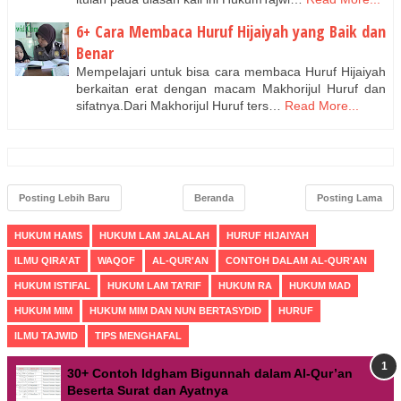
6+ Cara Membaca Huruf Hijaiyah yang Baik dan
Benar
Mempelajari untuk bisa cara membaca Huruf Hijaiyah
berkaitan erat dengan macam Makhorijul Huruf dan
sifatnya.Dari Makhorijul Huruf ters…
Read More...
Posting Lebih Baru
Beranda
Posting Lama
HUKUM HAMS
HUKUM LAM JALALAH
HURUF HIJAIYAH
ILMU QIRA’AT
WAQOF
AL-QUR'AN
CONTOH DALAM AL-QUR'AN
HUKUM ISTIFAL
HUKUM LAM TA’RIF
HUKUM RA
HUKUM MAD
HUKUM MIM
HUKUM MIM DAN NUN BERTASYDID
HURUF
ILMU TAJWID
TIPS MENGHAFAL
30+ Contoh Idgham Bigunnah dalam Al-Qur’an
Beserta Surat dan Ayatnya