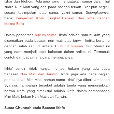
Izhar dan Idghom. Ada juga yang mengatakan samar dalam hal
suara Nun Mati yang ada pada bacaan terkait. Biar pun begitu,
secara kesimpulan tetap sama, yakni samar.
Selengkapnya
,
baca;
Pengertian Ikhfa’, Tingkat Bacaan, dan Ikhfa’ dengan
Makna Baru
Dalam pengertian
hukum tajwid
, Ikhfa’ adalah satu hukum yang
disematkan pada bacaan nun mati atau tanwin ketika bertemu
dengan salah satu di antara 15
huruf hijaiyah
. Huruf-huruf ini
yang nanti menjadi topik bahasan dalam artikel ini. Termasuk
contoh dan bagaimana cara membacanya.
Ikhfa’ sendiri tidak hanya menjadi hukum yang ada pada
bahasan
Nun Mati dan Tanwin
. Ikhfa’ juga ada pada bagian
pembahasan Mim Mati, namun nama Ikhfa’-nya diberi tambahan
Syafawi. Tambahan tersebut adalah tanda yang menunjukkan
bahwa Ikhfa’ yang dimaksud adalah Ikhfa’ dalam pembahasan
Mim Mati, bukan Nun Mati dan Tanwin.
Suara Ghunnah pada Bacaan Ikhfa