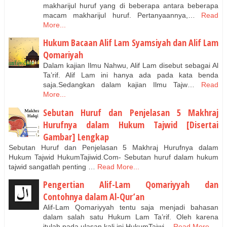
makharijul huruf yang di beberapa antara beberapa
macam makharijul huruf. Pertanyaannya,…
Read
More...
Hukum Bacaan Alif Lam Syamsiyah dan Alif Lam
Qomariyah
Dalam kajian Ilmu Nahwu, Alif Lam disebut sebagai Al
Ta’rif. Alif Lam ini hanya ada pada kata benda
saja.Sedangkan dalam kajian Ilmu Tajw…
Read
More...
Sebutan Huruf dan Penjelasan 5 Makhraj
Hurufnya dalam Hukum Tajwid [Disertai
Gambar] Lengkap
Sebutan Huruf dan Penjelasan 5 Makhraj Hurufnya dalam
Hukum Tajwid HukumTajiwid.Com- Sebutan huruf dalam hukum
tajwid sangatlah penting …
Read More...
Pengertian Alif-Lam Qomariyyah dan
Contohnya dalam Al-Qur’an
Alif-Lam Qomariyyah tentu saja menjadi bahasan
dalam salah satu Hukum Lam Ta’rif. Oleh karena
itulah pada ulasan kali ini HukumTajwi…
Read More...