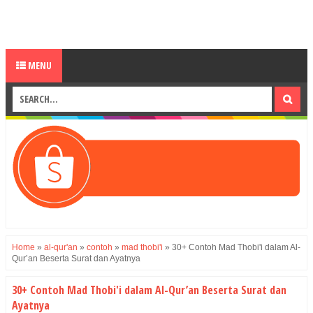
MENU
Home
»
al-qur'an
»
contoh
»
mad thobi'i
»
30+ Contoh Mad Thobi'i dalam Al-
Qur’an Beserta Surat dan Ayatnya
30+ Contoh Mad Thobi'i dalam Al-Qur’an Beserta Surat dan
Ayatnya