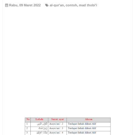
Rabu, 09 Maret 2022
al-qur'an
,
contoh
,
mad thobi'i