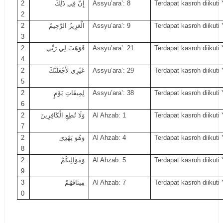
2
ذَلِكَ
فِي
إِنَّ
Assyu’ara’: 8
Terdapat kasroh diikuti 
2
2
زُ الرَّحِيمُ
زِي
الْعَ
Assyu’ara’: 9
Terdapat kasroh diikuti 
3
2
بِّي
رَ
لِي
فَوَهَبَ
Assyu’ara’: 21
Terdapat kasroh diikuti 
4
2
لَأَجْعَلَنَّكَ
رِي
غَيْ
Assyu’ara’: 29
Terdapat kasroh diikuti 
5
2
قَاتِ يَوْمٍ
مِي
لِ
Assyu’ara’: 38
Terdapat kasroh diikuti 
6
2
نَ
رِي
وَلَا تُطِعِ الْكَافِ
Al Ahzab: 1
Terdapat kasroh diikuti 
7
2
دِي
وَهُوَ يَهْ
Al Ahzab: 4
Terdapat kasroh diikuti 
8
2
كُمْ
لِي
وَمَوَا
Al Ahzab: 5
Terdapat kasroh diikuti 
9
3
ثَاقَهُمْ
مِي
Al Ahzab: 7
Terdapat kasroh diikuti 
0