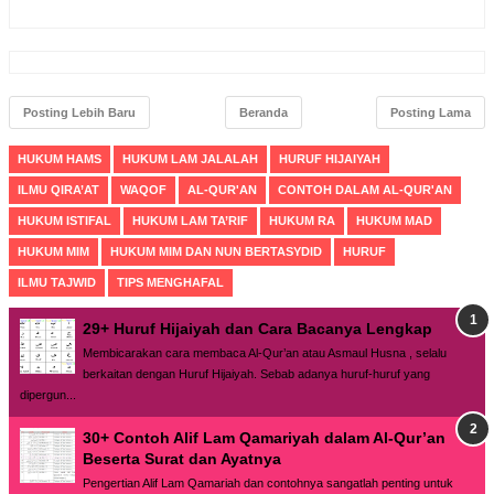
Posting Lebih Baru
Beranda
Posting Lama
HUKUM HAMS
HUKUM LAM JALALAH
HURUF HIJAIYAH
ILMU QIRA’AT
WAQOF
AL-QUR'AN
CONTOH DALAM AL-QUR'AN
HUKUM ISTIFAL
HUKUM LAM TA’RIF
HUKUM RA
HUKUM MAD
HUKUM MIM
HUKUM MIM DAN NUN BERTASYDID
HURUF
ILMU TAJWID
TIPS MENGHAFAL
29+ Huruf Hijaiyah dan Cara Bacanya Lengkap
Membicarakan cara membaca Al-Qur’an atau Asmaul Husna , selalu
berkaitan dengan Huruf Hijaiyah. Sebab adanya huruf-huruf yang
dipergun...
30+ Contoh Alif Lam Qamariyah dalam Al-Qur’an
Beserta Surat dan Ayatnya
Pengertian Alif Lam Qamariah dan contohnya sangatlah penting untuk